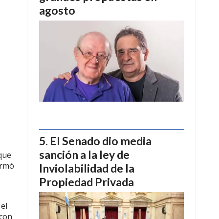
agosto
El Senado dio media
sanción a la ley de
que
irmó
Inviolabilidad de la
Propiedad Privada
 el
 con