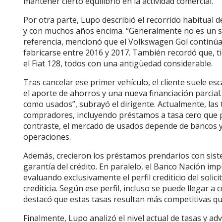
mantener cierto equilibrio en la actividad comercial.
Por otra parte, Lupo describió el recorrido habitual
y con muchos años encima. “Generalmente no es un s
referencia, mencionó que el Volkswagen Gol continú
fabricarse entre 2016 y 2017. También recordó que, ti
el Fiat 128, todos con una antigüedad considerable.
Tras cancelar ese primer vehículo, el cliente suele e
el aporte de ahorros y una nueva financiación parcial
como usados”, subrayó el dirigente. Actualmente, las 
compradores, incluyendo préstamos a tasa cero que p
contraste, el mercado de usados depende de bancos y 
operaciones.
Además, crecieron los préstamos prendarios con siste
garantía del crédito. En paralelo, el Banco Nación i
evaluando exclusivamente el perfil crediticio del solici
crediticia. Según ese perfil, incluso se puede llegar 
destacó que estas tasas resultan más competitivas que
Finalmente, Lupo analizó el nivel actual de tasas y ad