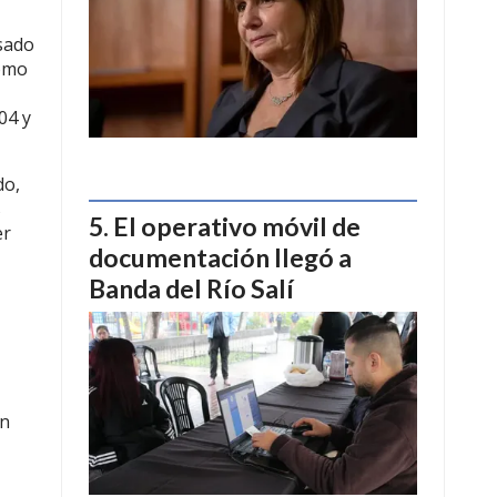
usado
Como
04 y
do,
s
El operativo móvil de
er
documentación llegó a
Banda del Río Salí
én