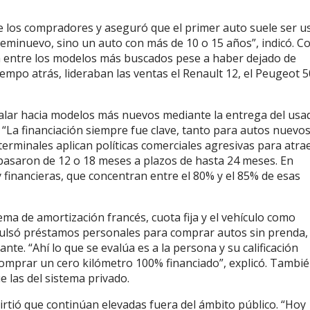
 de los compradores y aseguró que el primer auto suele ser 
eminuevo, sino un auto con más de 10 o 15 años”, indicó. 
a entre los modelos más buscados pese a haber dejado de
empo atrás, lideraban las ventas el Renault 12, el Peugeot 5
scalar hacia modelos más nuevos mediante la entrega del usa
. “La financiación siempre fue clave, tanto para autos nuevo
terminales aplican políticas comerciales agresivas para atra
asaron de 12 o 18 meses a plazos de hasta 24 meses. En
financieras, que concentran entre el 80% y el 85% de esas
ma de amortización francés, cuota fija y el vehículo como
mpulsó préstamos personales para comprar autos sin prenda,
tante. “Ahí lo que se evalúa es a la persona y su calificación
a comprar un cero kilómetro 100% financiado”, explicó. Tambi
 las del sistema privado.
virtió que continúan elevadas fuera del ámbito público. “Hoy