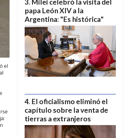
Milei celebró la visita del
papa León XIV a la
Argentina: "Es histórica"
ó el
al
e
El oficialismo eliminó el
capítulo sobre la venta de
arse
tierras a extranjeros
ja:
ón