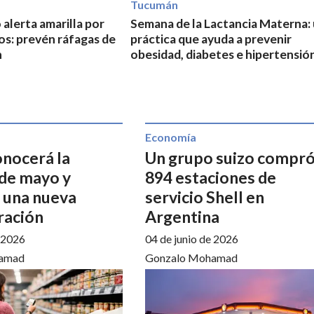
Tucumán
alerta amarilla por
Semana de la Lactancia Materna:
os: prevén ráfagas de
práctica que ayuda a prevenir
h
obesidad, diabetes e hipertensió
Economía
onocerá la
Un grupo suizo compr
 de mayo y
894 estaciones de
n una nueva
servicio Shell en
ración
Argentina
e 2026
04 de junio de 2026
amad
Gonzalo Mohamad