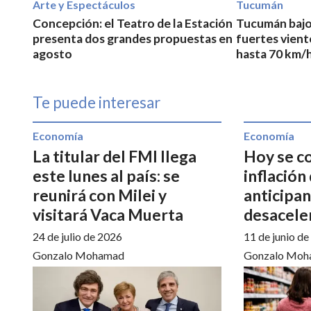
Arte y Espectáculos
Tucumán
Concepción: el Teatro de la Estación
Tucumán bajo 
presenta dos grandes propuestas en
fuertes vient
agosto
hasta 70 km/
Te puede interesar
Economía
Economía
La titular del FMI llega
Hoy se c
este lunes al país: se
inflación
reunirá con Milei y
anticipa
visitará Vaca Muerta
desacele
24 de julio de 2026
11 de junio d
Gonzalo Mohamad
Gonzalo Moh