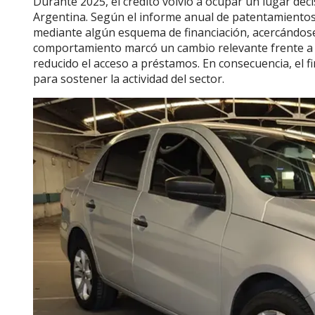
Durante 2025, el crédito volvió a ocupar un lugar deci
Argentina. Según el informe anual de patentamientos
mediante algún esquema de financiación, acercándose
comportamiento marcó un cambio relevante frente a l
reducido el acceso a préstamos. En consecuencia, el
para sostener la actividad del sector.