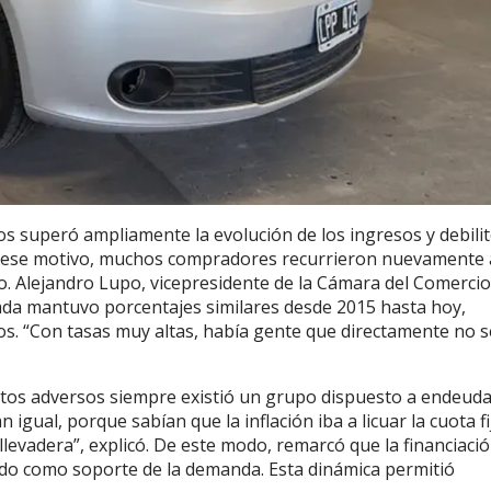
os superó ampliamente la evolución de los ingresos y debilit
or ese motivo, muchos compradores recurrieron nuevamente 
vo. Alejandro Lupo, vicepresidente de la Cámara del Comercio
iada mantuvo porcentajes similares desde 2015 hasta hoy,
os. “Con tasas muy altas, había gente que directamente no s
extos adversos siempre existió un grupo dispuesto a endeud
gual, porque sabían que la inflación iba a licuar la cuota fi
 llevadera”, explicó. De este modo, remarcó que la financiaci
do como soporte de la demanda. Esta dinámica permitió