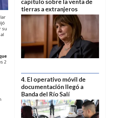
capítulo sobre la venta de
tierras a extranjeros
lar
ijó
r su
al
ique
es 2
El operativo móvil de
documentación llegó a
Banda del Río Salí
n