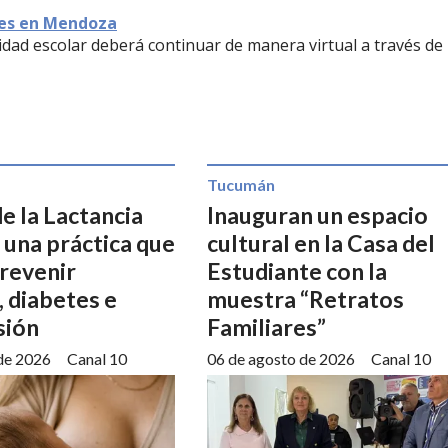
ses en Mendoza
vidad escolar deberá continuar de manera virtual a través de 
Tucumán
e la Lactancia
Inauguran un espacio
 una práctica que
cultural en la Casa del
prevenir
Estudiante con la
 diabetes e
muestra “Retratos
sión
Familiares”
de 2026
Canal 10
06 de agosto de 2026
Canal 10