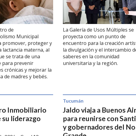
tro de
La Galería de Usos Múltiples se
olismo Municipal
proyecta como un punto de
a promover, proteger y
encuentro para la creación artíst
 lactancia materna, al
la divulgación y el intercambio d
ue se trata de una
saberes en la comunidad
e para prevenir
universitaria y la región.
 crónicas y mejorar la
ida de madres y bebés.
Tucumán
ro Inmobiliario
Jaldo viaja a Buenos Ai
 su liderazgo
para reunirse con Santil
y gobernadores del No
Grande