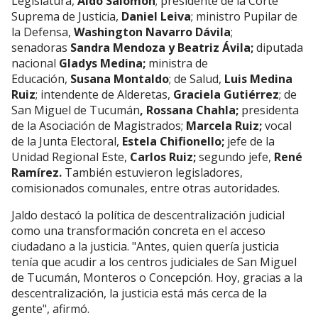
Legislatura,
Aldo Salomón
; presidente de la Corte
Suprema de Justicia,
Daniel Leiva
; ministro Pupilar de
la Defensa,
Washington Navarro Dávila
;
senadoras
Sandra Mendoza y Beatriz Ávila;
diputada
nacional
Gladys Medina;
ministra de
Educación,
Susana Montaldo
; de Salud,
Luis Medina
Ruiz
; intendente de Alderetas,
Graciela Gutiérrez
; de
San Miguel de Tucumán
, Rossana Chahla;
presidenta
de la Asociación de Magistrados;
Marcela Ruiz;
vocal
de la Junta Electoral,
Estela Chifionello;
jefe de la
Unidad Regional Este,
Carlos Ruiz;
segundo jefe,
René
Ramírez.
También estuvieron legisladores,
comisionados comunales, entre otras autoridades.
Jaldo destacó la política de descentralización judicial
como una transformación concreta en el acceso
ciudadano a la justicia. "Antes, quien quería justicia
tenía que acudir a los centros judiciales de San Miguel
de Tucumán, Monteros o Concepción. Hoy, gracias a la
descentralización, la justicia está más cerca de la
gente", afirmó.