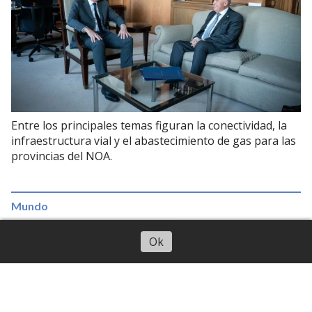
Entre los principales temas figuran la conectividad, la
infraestructura vial y el abastecimiento de gas para las
provincias del NOA.
Mundo
Milei celebró la visita del papa León
Escuchar artículo
Ok
XIV a la Argentina: "Es histórica"
05 de agosto de 2026
Canal 10