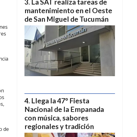
La SAT realiza tareas de
mantenimiento en el Oeste
de San Miguel de Tucumán
ones
res
ncia
ón
os
Llega la 47° Fiesta
s,
Nacional de la Empanada
con música, sabores
regionales y tradición
o de