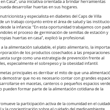
 en Casa”, una iniciativa orientada a brindar herramientas
 pueda desarrollar huertas en sus hogares.
nutricionista y especialista en diabetes del Caps de Villa
 un trabajo conjunto entre el área de salud y las instituci
desde la infancia: “En esta oportunidad trabajamos con pad
ndoles el proceso de germinación de semillas de estación y
pias huertas en casa”, explicó la profesional.
la alimentación saludable, el plato alimentario, la importa
corporación de los productos cosechados a las preparaciones
opuesta surge como una estrategia de prevención frente al
s, especialmente el sobrepeso y la obesidad infantil.
metas principales es derribar el mito de que una alimentaci
s demostrar que no es necesario contar con grandes espaci
sarrollarse en macetas, canteros o pequeños espacios verde
 pueden formar parte de la alimentación cotidiana de la
promueve la participación activa de la comunidad en el cuidad
al y la concientización sobre el cuidado del medioambiente.