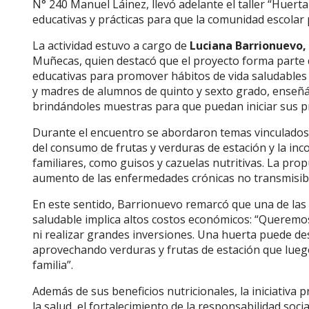
N° 240 Manuel Láinez, llevó adelante el taller “Huerta
educativas y prácticas para que la comunidad escolar
La actividad estuvo a cargo de
Luciana Barrionuevo,
Muñecas, quien destacó que el proyecto forma parte de
educativas para promover hábitos de vida saludables 
y madres de alumnos de quinto y sexto grado, enseñá
brindándoles muestras para que puedan iniciar sus pro
Durante el encuentro se abordaron temas vinculados a 
del consumo de frutas y verduras de estación y la in
familiares, como guisos y cazuelas nutritivas. La pr
aumento de las enfermedades crónicas no transmisible
En este sentido, Barrionuevo remarcó que una de las 
saludable implica altos costos económicos: “Queremo
ni realizar grandes inversiones. Una huerta puede de
aprovechando verduras y frutas de estación que luego
familia”.
Además de sus beneficios nutricionales, la iniciativa 
la salud, el fortalecimiento de la responsabilidad soci