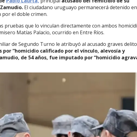
 de
Pablo Laurta,
principal
acusado del femicidio de su
l Zamudio.
El ciudadano uruguayo permanecerá detenido en
n por el doble crimen.
as pruebas que lo vinculan directamente con ambos homicidi
misero Matías Palacio, ocurrido en Entre Ríos.
miliar de Segundo Turno le atribuyó al acusado graves delito
 por “homicidio calificado por el vínculo, alevosía y
 Zamudio, de 54 años, fue imputado por “homicidio agra