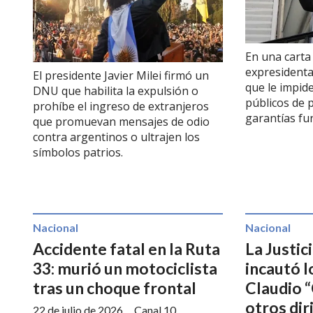
En una carta 
expresidenta
El presidente Javier Milei firmó un
que le impid
DNU que habilita la expulsión o
públicos de 
prohíbe el ingreso de extranjeros
garantías fu
que promuevan mensajes de odio
contra argentinos o ultrajen los
símbolos patrios.
Nacional
Nacional
Accidente fatal en la Ruta
La Justic
33: murió un motociclista
incautó l
tras un choque frontal
Claudio “
otros dir
22 de julio de 2026
Canal 10